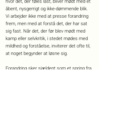
hvor det, der føles låst, bliver mødt med et 
åbent, nysgerrigt og ikke-dømmende blik. 
Vi arbejder ikke med at presse forandring 
frem, men med at forstå det, der har sat 
sig fast. Når det, der før blev mødt med 
kamp eller selvkritik, i stedet mødes med 
mildhed og forståelse, inviterer det ofte til, 
at noget begynder at løsne sig.
Forandring sker sjældent som et spring fra 
larve til sommerfugl fra den ene dag til den 
anden. Den sker som en indre 
reorganisering, en proces, ikke ulig larvens 
metamorfose. Måske er den “bedste 
version” af os i virkeligheden den, der har 
givet plads til denne proces. Den, der ikke 
længere forsøger at fjerne dele af sig selv, 
men lader dem finde deres plads i en 
større helhed.